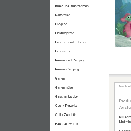
Bilder und Bilderrahmen
Dekoration
Drogerie
Elektrogeräte
Fahrrad- und Zubehör
Feuerwerk
Freizeit und Camping
Freizeit/Camping
Garten
Beschrei
Gartenmöbel
Geschenkartikel
Produ
Glas + Porzellan
Ausf
Grill + Zubehör
Pl
ü
sch
Materia
Haushaltswaren