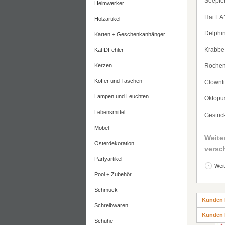
Seepfe
Heimwerker
Hai EA
Holzartikel
Delphi
Karten + Geschenkanhänger
Krabbe
KatIDFehler
Kerzen
Rochen
Koffer und Taschen
Clownf
Lampen und Leuchten
Oktopu
Lebensmittel
Gestric
Möbel
Weite
Osterdekoration
versc
Partyartikel
Weit
Pool + Zubehör
Schmuck
Kunden 
Schreibwaren
Kunden 
Schuhe