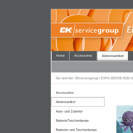
Home
Accessoires
Aktionsartikel
Sie sind hier:
EKservicegroup / EXPO-BÖRSE B2B-O
Accessoires
Aktionsartikel
Auto- und Zubehör
Batterie/Taschenlampe
Batterien und Taschenlampe