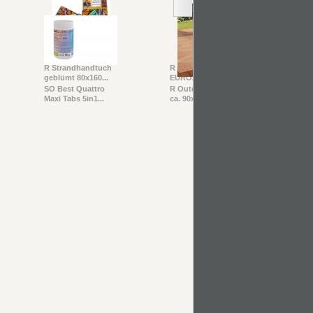
R Strandhandtuch
R Fußball
SO S
geblümt 80x160...
EURO2024 Gr.5 -...
Adult
SO Best Quattro
R Outdoor-Teppich
R Mys
Maxi Tabs 5in1...
ca. 90x150 cm,...
Marve