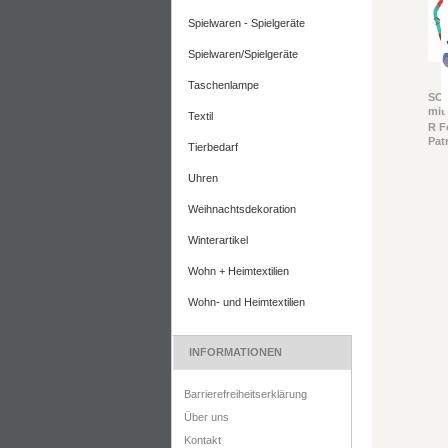
Spielwaren - Spielgeräte
Spielwaren/Spielgeräte
Taschenlampe
SO
mit
Textil
R F
Patr
Tierbedarf
Uhren
Weihnachtsdekoration
Winterartikel
Wohn + Heimtextilien
Wohn- und Heimtextilien
INFORMATIONEN
Barrierefreiheitserklärung
Über uns
Kontakt