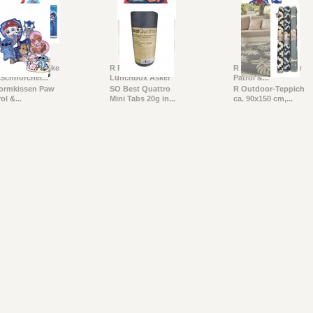
 Schwimmmaske
R Pokemon
R Formkissen Paw
 Schnorchel...
Lunchbox Asker
Patrol &...
ormkissen Paw
SO Best Quattro
R Outdoor-Teppich
ol &...
Mini Tabs 20g in...
ca. 90x150 cm,...