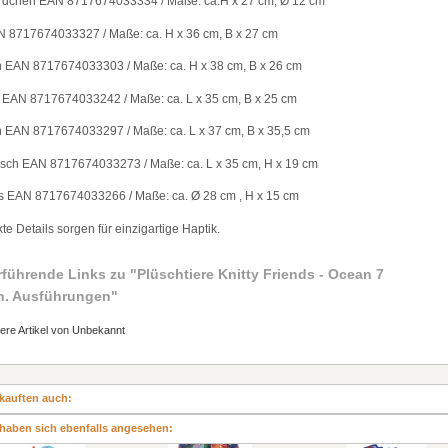
rdchen EAN 8717674033334 / Ma
ß
e: ca.H x 27 cm,
Ø
12 cm
N 8717674033327 / Ma
ß
e: ca. H x 36 cm, B x 27 cm
n EAN 8717674033303 / Ma
ß
e: ca. H x 38 cm, B x 26 cm
 EAN 8717674033242 / Ma
ß
e: ca. L x 35 cm, B x 25 cm
 EAN 8717674033297 / Ma
ß
e: ca. L x 37 cm, B x 35,5 cm
isch EAN 8717674033273 / Ma
ß
e: ca. L x 35 cm, H x 19 cm
s EAN 8717674033266 / Ma
ß
e: ca.
Ø
28 cm , H x 15 cm
kte Details sorgen f
ü
r einzigartige Haptik.
rführende Links zu
"Plüschtiere Knitty Friends - Ocean 7
h. Ausführungen"
ere Artikel von Unbekannt
kauften auch:
haben sich ebenfalls angesehen: