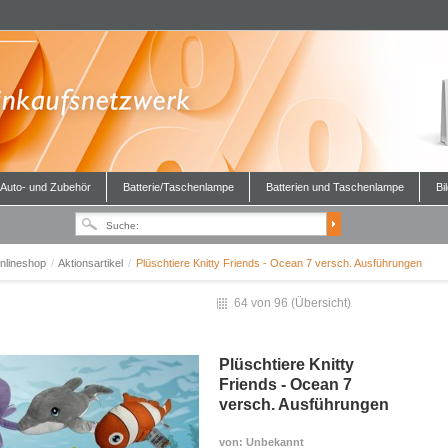
Auto- und Zubehör
Batterie/Taschenlampe
Batterien und Taschenlampe
Bi
nlineshop
/
Aktionsartikel
/
Plüschtiere Knitty Friends - Ocean 7 versch. Ausführungen
64 von 96 (
Übersicht
)
Plüschtiere Knitty
Friends - Ocean 7
versch. Ausführungen
von
: Unbekannt