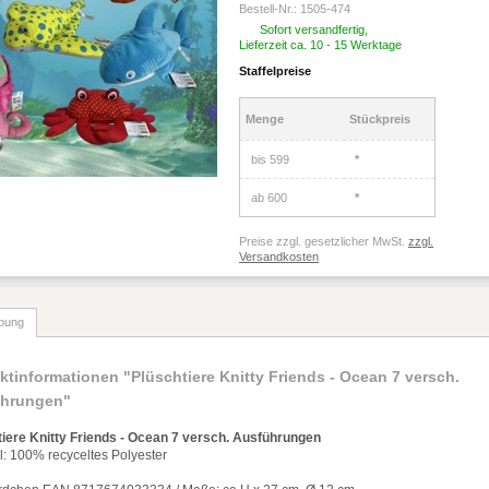
Bestell-Nr.:
1505-474
Sofort versandfertig,
Lieferzeit ca. 10 - 15 Werktage
Staffelpreise
Menge
Stückpreis
bis
599
*
ab
600
*
Preise zzgl. gesetzlicher MwSt.
zzgl.
Versandkosten
bung
ktinformationen "Plüschtiere Knitty Friends - Ocean 7 versch.
ührungen"
tiere Knitty Friends - Ocean 7 versch. Ausf
ü
hrungen
l: 100% recyceltes Polyester