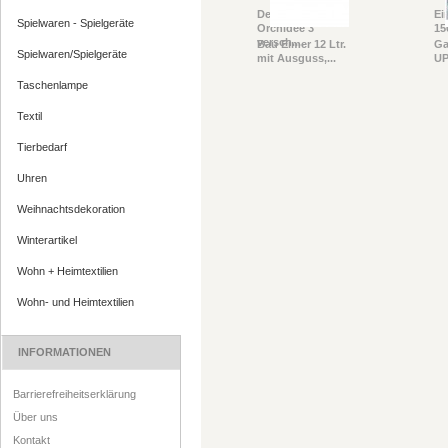
Deko Pflanze
Ei
Spielwaren - Spielgeräte
Orchidee 3
15
versch....
Bau Eimer 12 Ltr.
Ga
Spielwaren/Spielgeräte
mit Ausguss,...
UP
Taschenlampe
Textil
Tierbedarf
Uhren
Weihnachtsdekoration
Winterartikel
Wohn + Heimtextilien
Wohn- und Heimtextilien
INFORMATIONEN
Barrierefreiheitserklärung
Über uns
Kontakt