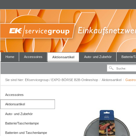
Home
Accessoires
Auto- und Zubehör
Batterie/
Aktionsartikel
Sie sind hier:
EKservicegroup / EXPO-BÖRSE B2B-Onlineshop
/
Aktionsartikel
/
Gastro
Accessoires
Aktionsartikel
Auto- und Zubehör
Batterie/Taschenlampe
Batterien und Taschenlampe