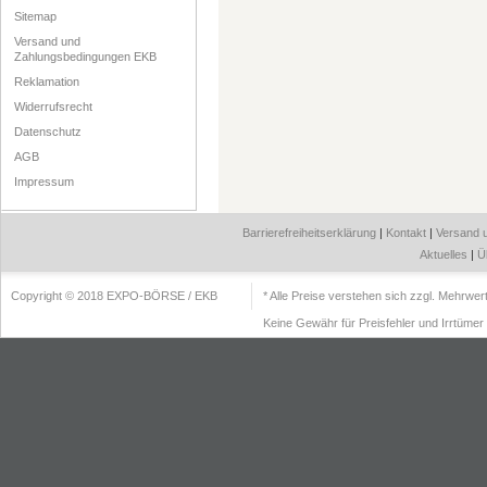
Sitemap
Versand und
Zahlungsbedingungen EKB
Reklamation
Widerrufsrecht
Datenschutz
AGB
Impressum
Barrierefreiheitserklärung
|
Kontakt
|
Versand 
Aktuelles
|
Ü
Copyright © 2018 EXPO-BÖRSE / EKB
* Alle Preise verstehen sich zzgl. Mehrwe
Keine Gewähr für Preisfehler und Irrtümer