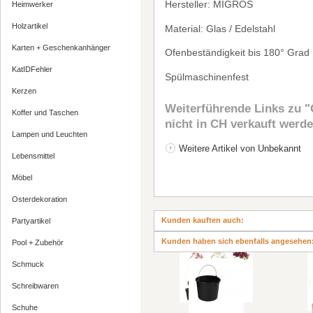
Hersteller: MIGROS
Heimwerker
Holzartikel
Material: Glas / Edelstahl
Karten + Geschenkanhänger
Ofenbest
ä
ndigkeit bis 180
°
Grad
KatIDFehler
Sp
ü
lmaschinenfest
Kerzen
Weiterführende Links zu
"
Koffer und Taschen
nicht in CH verkauft werde
Lampen und Leuchten
Weitere Artikel von Unbekannt
Lebensmittel
Möbel
Osterdekoration
Kunden kauften auch:
Partyartikel
Kunden haben sich ebenfalls angesehen
Pool + Zubehör
Schmuck
Schreibwaren
Schuhe