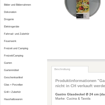
Bilder und Bilderrahmen
Dekoration
Drogerie
Elektrogeräte
Fahrrad- und Zubehör
Feuerwerk
Freizeit und Camping
Freizeit/Camping
Garten
Beschreibung
Gartenmöbel
Geschenkartikel
Produktinformationen "Gas
Glas + Porzellan
nicht in CH verkauft werde
Grill + Zubehör
Gastro Glasdeckel
Ø
24 cm
(da
Marke: Cucina & Tavola
Haushaltswaren