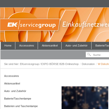
Home
Accessoires
Aktionsartikel
Auto- und Zubehör
Batterie/T
Sie sind hier:
EKservicegroup / EXPO-BÖRSE B2B-Onlineshop
/
Dekoration
/
W Dekoha
Accessoires
Aktionsartikel
Auto- und Zubehör
Batterie/Taschenlampe
Batterien und Taschenlampe