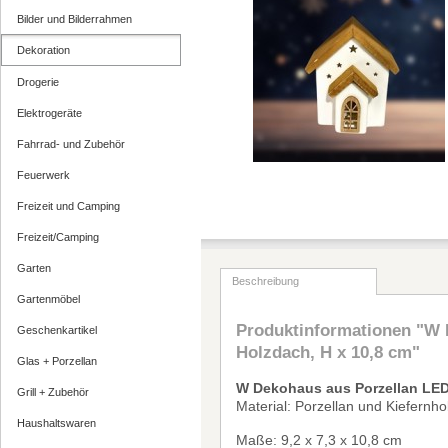
Bilder und Bilderrahmen
Dekoration
Drogerie
Elektrogeräte
Fahrrad- und Zubehör
Feuerwerk
Freizeit und Camping
Freizeit/Camping
Garten
Beschreibung
Gartenmöbel
Produktinformationen "W 
Geschenkartikel
Holzdach, H x 10,8 cm"
Glas + Porzellan
W Dekohaus aus Porzellan LED 
Grill + Zubehör
Material: Porzellan und Kiefernho
Haushaltswaren
Ma
ß
e: 9,2 x 7,3 x 10,8 cm