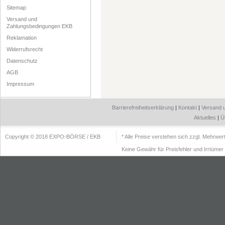
Sitemap
Versand und
Zahlungsbedingungen EKB
Reklamation
Widerrufsrecht
Datenschutz
AGB
Impressum
Barrierefreiheitserklärung
|
Kontakt
|
Versand 
Aktuelles
|
Ü
Copyright © 2018 EXPO-BÖRSE / EKB
* Alle Preise verstehen sich zzgl. Mehrwe
Keine Gewähr für Preisfehler und Irrtümer