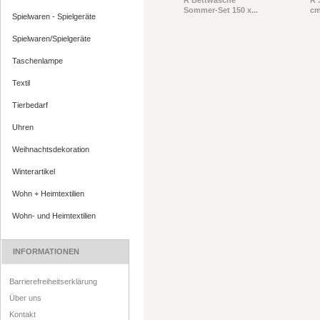
Sommer-Set 150 x...
cm
Spielwaren - Spielgeräte
Spielwaren/Spielgeräte
Taschenlampe
Textil
Tierbedarf
Uhren
Weihnachtsdekoration
Winterartikel
Wohn + Heimtextilien
Wohn- und Heimtextilien
INFORMATIONEN
Barrierefreiheitserklärung
Über uns
Kontakt