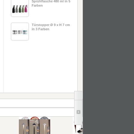
Sprühflasche 480 ml in 5
Farben
Türstopper Ø 9 x H 7 cm
in 3 Farben