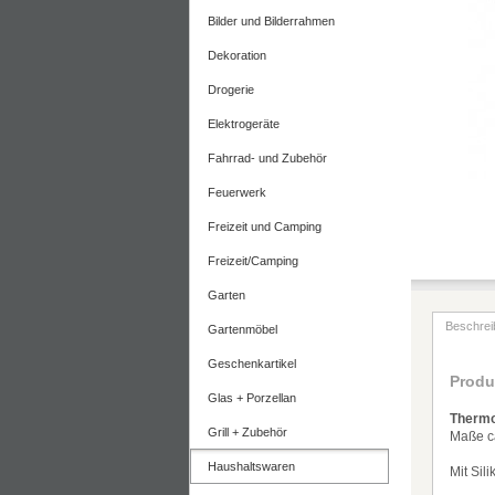
Bilder und Bilderrahmen
Dekoration
Drogerie
Elektrogeräte
Fahrrad- und Zubehör
Feuerwerk
Freizeit und Camping
Freizeit/Camping
Garten
Beschrei
Gartenmöbel
Geschenkartikel
Produ
Glas + Porzellan
Thermo
Grill + Zubehör
Ma
ß
e 
Haushaltswaren
Mit Sil