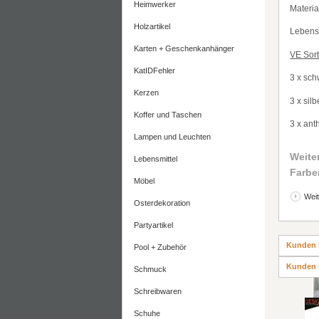
Heimwerker
Material
Holzartikel
Lebensm
Karten + Geschenkanhänger
VE Sort
KatIDFehler
3 x sch
Kerzen
3 x silb
Koffer und Taschen
3 x anth
Lampen und Leuchten
Weite
Lebensmittel
Farbe
Möbel
Weit
Osterdekoration
Partyartikel
Kunden 
Pool + Zubehör
Kunden 
Schmuck
Schreibwaren
Schuhe