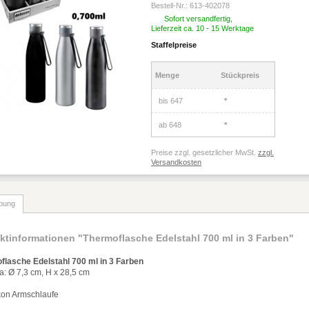
Bestell-Nr.:
613-402078
Sofort versandfertig,
Lieferzeit ca. 10 - 15 Werktage
Staffelpreise
Menge
Stückpreis
bis
647
*
ab
648
*
Preise zzgl. gesetzlicher MwSt.
zzgl.
Versandkosten
bung
ktinformationen "Thermoflasche Edelstahl 700 ml in 3 Farben"
flasche Edelstahl 700 ml in 3 Farben
ca:
Ø
7,3 cm, H x 28,5 cm
ikon Armschlaufe