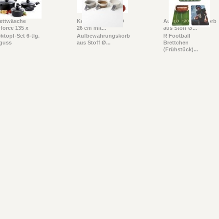
ettwäsche
Kochtopf 10 Ltr. Ø
Aufbewahrungskorb
force 135 x
26 cm mit...
aus Stoff Ø...
..
htopf-Set 6-tlg.
Aufbewahrungskorb
R Football
guss
aus Stoff Ø...
Brettchen
(Frühstück)...