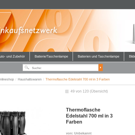
uto- und Zubehör
Batterie/Taschenlampe
Batterien und Taschenlampe
Bild
nlineshop
/
Haushaltswaren
/
Thermoflasche Edelstahl 700 ml in 3 Farben
49 von 120 (
Übersicht
)
Thermoflasche
Edelstahl 700 ml in 3
Farben
von
: Unbekannt