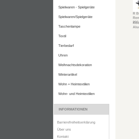
Spielwaren - Spielgeräte
R B
Spielwaren/Spielgeräte
Ren
200.
Koc
Taschenlampe
Alu
Textil
Tierbedarf
Uhren
Weihnachtsdekoration
Winterartikel
Wohn + Heimtextilien
Wohn- und Heimtextilien
INFORMATIONEN
Barrierefreiheitserklärung
Über uns
Kontakt