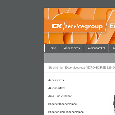
Home
Accessoires
Aktionsartikel
A
Sie sind hier:
EKservicegroup / EXPO-BÖRSE B2B-O
Accessoires
Aktionsartikel
Auto- und Zubehör
Batterie/Taschenlampe
Batterien und Taschenlampe