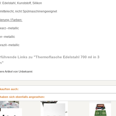
: Edelstahl, Kunststoff, Silikon
ittelecht, nicht Sp
ü
lmaschinengeeignet
ierung / Farben:
warz--metallic
er--metallic
razit--metallic
rführende Links zu
"Thermoflasche Edelstahl 700 ml in 3
n"
ere Artikel von Unbekannt
kauften auch:
haben sich ebenfalls angesehen: