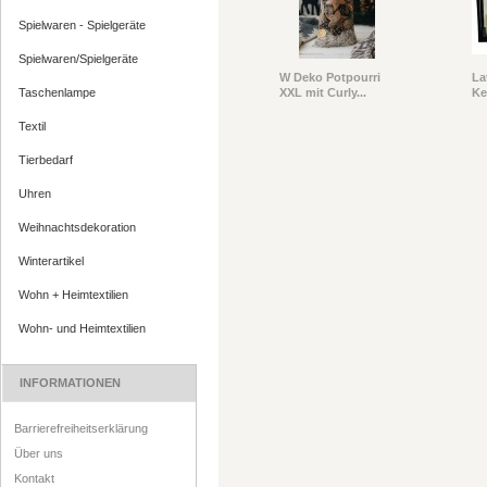
Spielwaren - Spielgeräte
Spielwaren/Spielgeräte
W Deko Potpourri
La
XXL mit Curly...
Ke
Taschenlampe
Textil
Tierbedarf
Uhren
Weihnachtsdekoration
Winterartikel
Wohn + Heimtextilien
Wohn- und Heimtextilien
INFORMATIONEN
Barrierefreiheitserklärung
Über uns
Kontakt