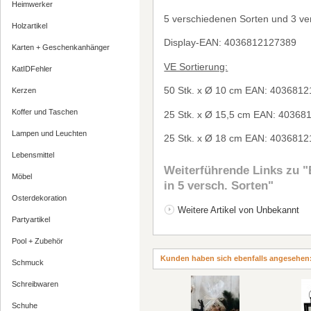
Heimwerker
5 verschiedenen Sorten und 3 ve
Holzartikel
Display-EAN: 4036812127389
Karten + Geschenkanhänger
VE Sortierung:
KatIDFehler
50 Stk. x
Ø
10 cm EAN: 4036812
Kerzen
Koffer und Taschen
25 Stk. x
Ø
15,5 cm EAN: 40368
Lampen und Leuchten
25 Stk. x
Ø
18 cm EAN: 4036812
Lebensmittel
Weiterführende Links zu
"
Möbel
in 5 versch. Sorten"
Osterdekoration
Weitere Artikel von Unbekannt
Partyartikel
Pool + Zubehör
Kunden haben sich ebenfalls angesehen
Schmuck
Schreibwaren
Schuhe