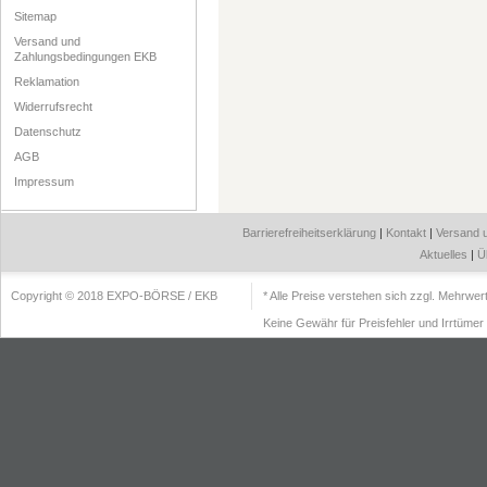
Sitemap
Versand und
Zahlungsbedingungen EKB
Reklamation
Widerrufsrecht
Datenschutz
AGB
Impressum
Barrierefreiheitserklärung
|
Kontakt
|
Versand 
Aktuelles
|
Ü
Copyright © 2018 EXPO-BÖRSE / EKB
* Alle Preise verstehen sich zzgl. Mehrwe
Keine Gewähr für Preisfehler und Irrtümer