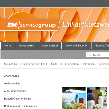
Home
Accessoires
Aktionsartikel
Auto- und Zubehör
Batterie/T
Sie sind hier:
EKservicegroup / EXPO-BÖRSE B2B-Onlineshop
/
Dekoration
/
Buchsbau
Accessoires
Aktionsartikel
Auto- und Zubehör
Batterie/Taschenlampe
Batterien und Taschenlampe