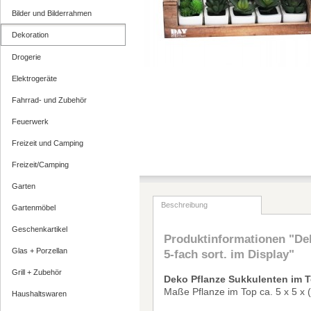
Bilder und Bilderrahmen
Dekoration
Drogerie
Elektrogeräte
Fahrrad- und Zubehör
Feuerwerk
Freizeit und Camping
Freizeit/Camping
Garten
Beschreibung
Gartenmöbel
Geschenkartikel
Produktinformationen "De
Glas + Porzellan
5-fach sort. im Display"
Grill + Zubehör
Deko Pflanze Sukkulenten im To
Ma
ß
e Pflanze im Top ca. 5 x 5 x
Haushaltswaren