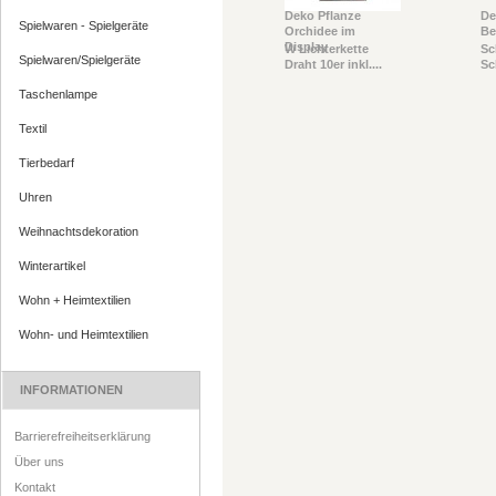
Deko Pflanze
De
Spielwaren - Spielgeräte
Orchidee im
Be
Display
W Lichterkette
Sc
Spielwaren/Spielgeräte
Draht 10er inkl....
Sc
Taschenlampe
Textil
Tierbedarf
Uhren
Weihnachtsdekoration
Winterartikel
Wohn + Heimtextilien
Wohn- und Heimtextilien
INFORMATIONEN
Barrierefreiheitserklärung
Über uns
Kontakt