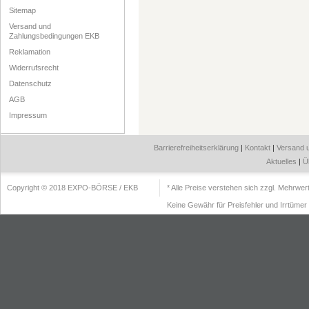
Sitemap
Versand und
Zahlungsbedingungen EKB
Reklamation
Widerrufsrecht
Datenschutz
AGB
Impressum
Barrierefreiheitserklärung
|
Kontakt
|
Versand 
Aktuelles
|
Ü
Copyright © 2018 EXPO-BÖRSE / EKB
* Alle Preise verstehen sich zzgl. Mehrwe
Keine Gewähr für Preisfehler und Irrtümer