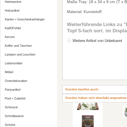
Ma
ß
e Tray: 18 x 34 x 9 cm (T x B
Heimwerker
Holzartikel
Material: Kunststoff
Karten + Geschenkanhänger
Weiterführende Links zu
"
KatIDFehler
Topf 5-fach sort. im Displ
Kerzen
Weitere Artikel von Unbekannt
Koffer und Taschen
Lampen und Leuchten
Lebensmittel
Möbel
Osterdekoration
Kunden kauften auch:
Partyartikel
Kunden haben sich ebenfalls angesehen
Pool + Zubehör
Schmuck
Schreibwaren
Schuhe