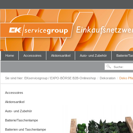
Home
Accessoires
Aktionsartikel
Auto- und Zubehör
Batterie/T
Sie sind hier:
EKservicegroup / EXPO-BÖRSE B2B-Onlineshop
/
Dekoration
/
Deko Pfla
Accessoires
Aktionsartikel
Auto- und Zubehör
Batterie/Taschenlampe
Batterien und Taschenlampe