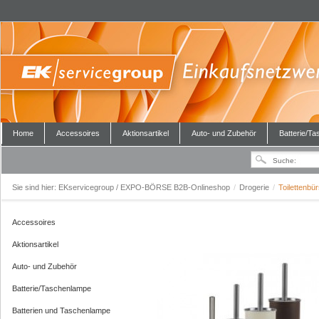
Home
Accessoires
Aktionsartikel
Auto- und Zubehör
Batterie/T
Sie sind hier:
EKservicegroup / EXPO-BÖRSE B2B-Onlineshop
/
Drogerie
/
Toilettenbü
Accessoires
Aktionsartikel
Auto- und Zubehör
Batterie/Taschenlampe
Batterien und Taschenlampe