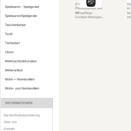
D Creme
Tr
Spielwaren - Spielgeräte
Pferdebalsam 500
in
ml
Autopflege
Se
Spielwaren/Spielgeräte
Cockpit-Reiniger...
ml
Taschenlampe
Textil
Tierbedarf
Uhren
Weihnachtsdekoration
Winterartikel
Wohn + Heimtextilien
Wohn- und Heimtextilien
INFORMATIONEN
Barrierefreiheitserklärung
Über uns
Kontakt