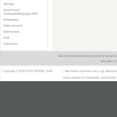
Sitemap
Versand und
Zahlungsbedingungen EKB
Reklamation
Widerrufsrecht
Datenschutz
AGB
Impressum
Barrierefreiheitserklärung
|
Kontakt
|
Versand 
Aktuelles
|
Ü
Copyright © 2018 EXPO-BÖRSE / EKB
* Alle Preise verstehen sich zzgl. Mehrwe
Keine Gewähr für Preisfehler und Irrtümer