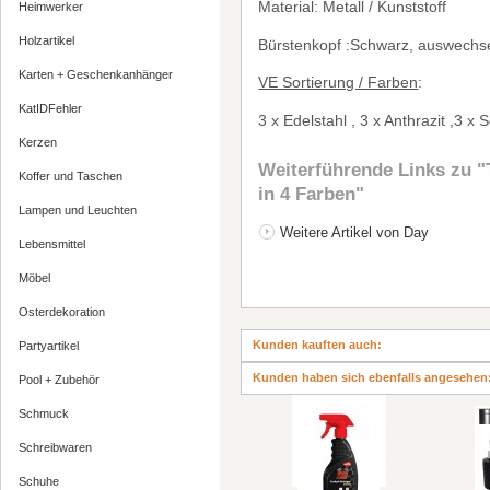
Material: Metall / Kunststoff
Heimwerker
Holzartikel
B
ü
rstenkopf :Schwarz, auswechs
Karten + Geschenkanhänger
VE Sortierung / Farben
:
KatIDFehler
3 x Edelstahl , 3 x Anthrazit ,3 x
Kerzen
Weiterführende Links zu
"T
Koffer und Taschen
in 4 Farben"
Lampen und Leuchten
Weitere Artikel von Day
Lebensmittel
Möbel
Osterdekoration
Kunden kauften auch:
Partyartikel
Kunden haben sich ebenfalls angesehen
Pool + Zubehör
Schmuck
Schreibwaren
Schuhe