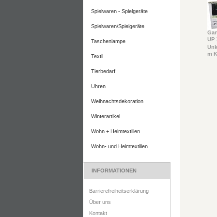
Spielwaren - Spielgeräte
Spielwaren/Spielgeräte
Gar
UP 
Taschenlampe
Unk
m K
Textil
Tierbedarf
Uhren
Weihnachtsdekoration
Winterartikel
Wohn + Heimtextilien
Wohn- und Heimtextilien
INFORMATIONEN
Barrierefreiheitserklärung
Über uns
Kontakt