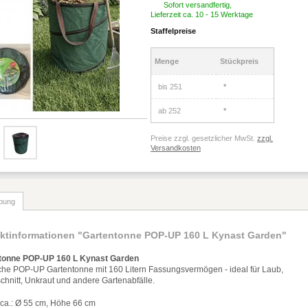
Sofort versandfertig,
Lieferzeit ca. 10 - 15 Werktage
Staffelpreise
Menge
Stückpreis
bis
251
*
ab
252
*
Preise zzgl. gesetzlicher MwSt.
zzgl.
Versandkosten
bung
ktinformationen "Gartentonne POP-UP 160 L Kynast Garden"
tonne POP-UP 160 L Kynast Garden
sche POP-UP Gartentonne mit 160 Litern Fassungsverm
ö
gen - ideal f
ü
r Laub,
hnitt, Unkraut und andere Gartenabf
ä
lle.
 ca.:
Ø
55 cm, H
ö
he 66 cm