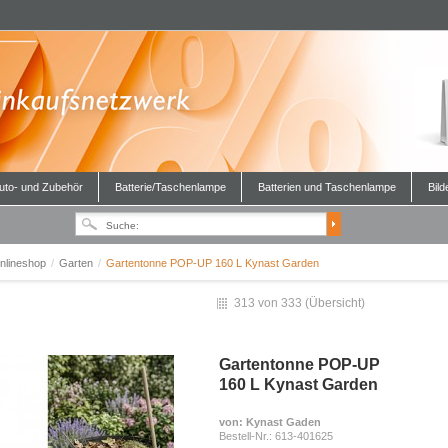
uto- und Zubehör
Batterie/Taschenlampe
Batterien und Taschenlampe
Bild
nlineshop
/
Garten
/
Gartentonne POP-UP 160 L Kynast Garden
313 von 333 (
Übersicht
)
Gartentonne POP-UP
160 L Kynast Garden
von
: Kynast Gaden
Bestell-Nr.:
613-401625