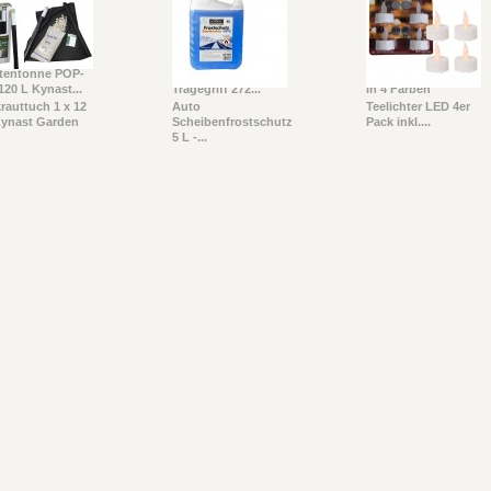
tentonne POP-
Gartentasche mit
Tretmülleimer 5 Ltr.
120 L Kynast...
Tragegriff 272...
in 4 Farben
rauttuch 1 x 12
Auto
Teelichter LED 4er
ynast Garden
Scheibenfrostschutz
Pack inkl....
5 L -...