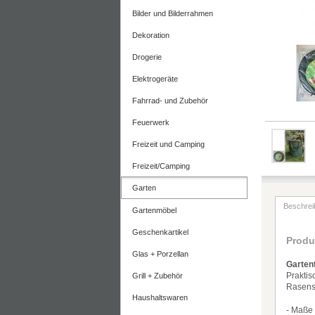
Bilder und Bilderrahmen
Dekoration
Drogerie
Elektrogeräte
Fahrrad- und Zubehör
Feuerwerk
Freizeit und Camping
Freizeit/Camping
Garten
Beschrei
Gartenmöbel
Geschenkartikel
Produ
Glas + Porzellan
Garten
Prakti
Grill + Zubehör
Rasensc
Haushaltswaren
- Ma
ß
e