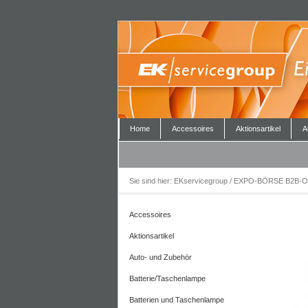
Home
Accessoires
Aktionsartikel
A
Sie sind hier:
EKservicegroup / EXPO-BÖRSE B2B-O
Accessoires
Aktionsartikel
Auto- und Zubehör
Batterie/Taschenlampe
Batterien und Taschenlampe