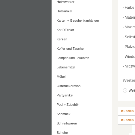
Heimwerker
- Farbe
Holzartikel
- Materi
Karten + Geschenkanhänger
- Maxi
KatIDFehler
- Selbs
Kerzen
- Plat
Koffer und Taschen
- Wied
Lampen und Leuchten
- Mit z
Lebensmittel
Möbel
Weite
Osterdekoration
Weit
Partyartikel
Pool + Zubehör
Kunden 
Schmuck
Kunden 
Schreibwaren
Schuhe