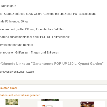
: Dunkelgr
ü
n
al: Strapazierf
ä
hige 600D Oxford-Gewebe mit spezieller PU- Beschichtung
male F
ü
llmenge: 50 kg
tstehend mit gro
ß
er
Ö
ffnung f
ü
r einfaches Bef
ü
llen
zsparend zusammenfaltbar dank POP-UP-Faltmechanik
erverwendbar und rei
ß
fest
wei robusten Griffen zum Tragen und Entleeren
rführende Links zu
"Gartentonne POP-UP 160 L Kynast Garden"
ere Artikel von Kynast Gaden
kauften auch:
haben sich ebenfalls angesehen: