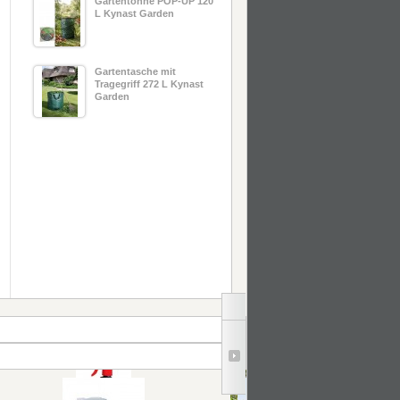
Gartentonne POP-UP 120
L Kynast Garden
Gartentasche mit
Tragegriff 272 L Kynast
Garden