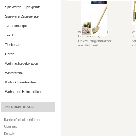
Spielwaren - Spielgeräte
Spielwaren/Spielgeräte
Taschenlampe
W Deko Kirche aus
W 
Textil
Holz mit LED,...
aus
Unkrautfugenkratzer
St
Tierbedarf
aus Holz mit...
sc
Uhren
Weihnachtsdekoration
Winterartikel
Wohn + Heimtextilien
Wohn- und Heimtextilien
INFORMATIONEN
Barrierefreiheitserklärung
Über uns
Kontakt