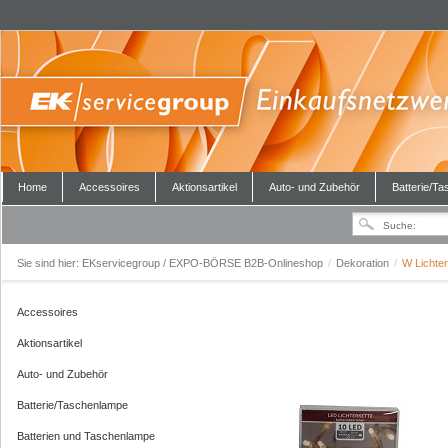
Home
Accessoires
Aktionsartikel
Auto- und Zubehör
Batterie/T
Sie sind hier:
EKservicegroup / EXPO-BÖRSE B2B-Onlineshop
/
Dekoration
/
W Lichter
Accessoires
Aktionsartikel
Auto- und Zubehör
Batterie/Taschenlampe
Batterien und Taschenlampe