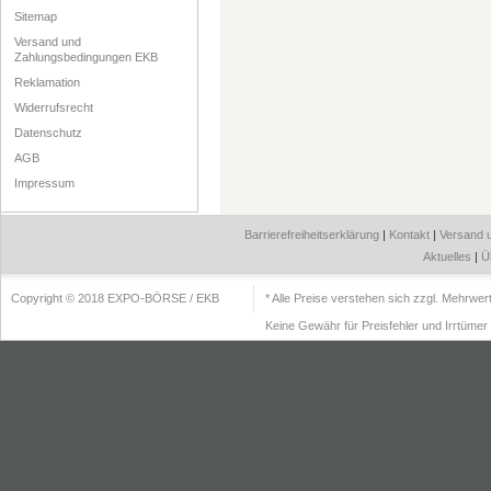
Sitemap
Versand und
Zahlungsbedingungen EKB
Reklamation
Widerrufsrecht
Datenschutz
AGB
Impressum
Barrierefreiheitserklärung
|
Kontakt
|
Versand 
Aktuelles
|
Ü
Copyright © 2018 EXPO-BÖRSE / EKB
* Alle Preise verstehen sich zzgl. Mehrwe
Keine Gewähr für Preisfehler und Irrtümer