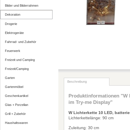
Bilder und Bilderrahmen
Dekoration
Drogerie
Elektrogeräte
Fahrrad- und Zubehör
Feuerwerk
Freizeit und Camping
Freizeit/Camping
Garten
Beschreibung
Gartenmöbel
Produktinformationen "W L
Geschenkartikel
im Try-me Display"
Glas + Porzellan
W Lichterkette 10 LED, batteri
Grill + Zubehör
Lichterkettel
ä
nge: 90 cm
Haushaltswaren
Zuleitung: 30 cm