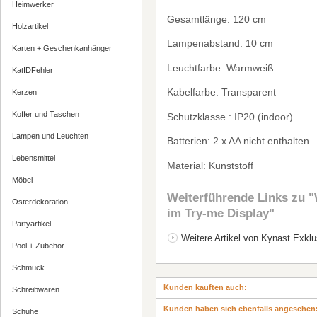
Heimwerker
Gesamtl
ä
nge: 120 cm
Holzartikel
Lampenabstand: 10 cm
Karten + Geschenkanhänger
Leuchtfarbe: Warmwei
ß
KatIDFehler
Kabelfarbe: Transparent
Kerzen
Koffer und Taschen
Schutzklasse : IP20 (indoor)
Lampen und Leuchten
Batterien: 2 x AA nicht enthalten
Lebensmittel
Material: Kunststoff
Möbel
Weiterführende Links zu
"W
Osterdekoration
im Try-me Display"
Partyartikel
Weitere Artikel von Kynast Exklu
Pool + Zubehör
Schmuck
Kunden kauften auch:
Schreibwaren
Kunden haben sich ebenfalls angesehen
Schuhe